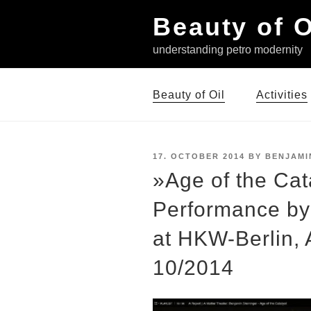
Skip
Beauty of O
to
content
understanding petro modernity
Beauty of Oil
Activities
POSTED
17. OCTOBER 2014
BY
BENJAMI
ON
»Age of the Cat
Performance by
at HKW-Berlin, 
10/2014