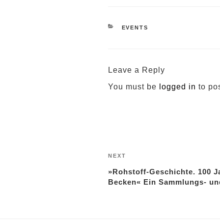
CATEGORIES
EVENTS
Leave a Reply
You must be
logged in
to po
Post
navigation
Next
NEXT
Post
»Rohstoff-Geschichte. 100 J
Becken« Ein Sammlungs- und