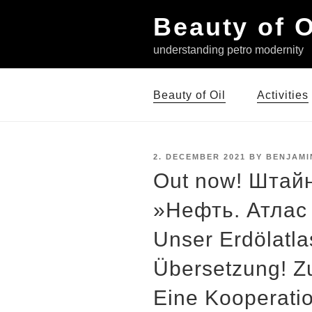
Skip
Beauty of O
to
content
understanding petro modernity
Beauty of Oil
Activities
POSTED
2. DECEMBER 2021
BY
BENJAMI
ON
Out now! Штай
»Нефть. Атлас
Unser Erdölatla
Übersetzung! Z
Eine Kooperati