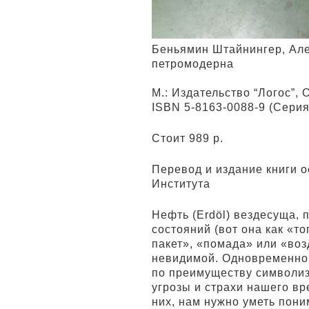
Беньямин Штайнингер, Але
петромодерна
М.: Издательство “Логос”, 
ISBN 5-8163-0088-9 (Серия: l
Стоит 989 р.
Перевод и издание книги 
Института
Нефть (Erdöl) вездесуща, 
состояний (вот она как «т
пакет», «помада» или «воз
невидимой. Одновременно 
по преимуществу символизи
угрозы и страхи нашего вр
них, нам нужно уметь пони