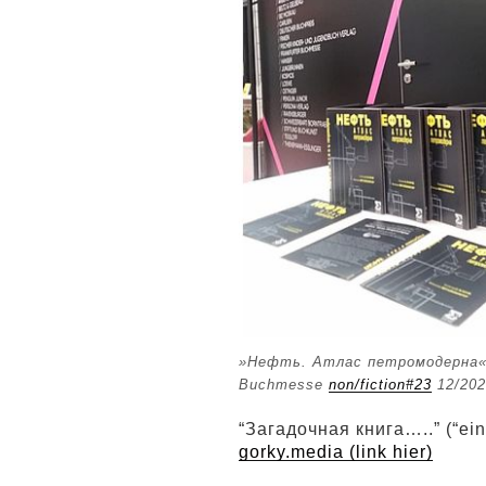
»Нефть. Атлас петромодерна« a
Buchmesse
non/fiction#23
12/202
“Загадочная книга…..” (“ei
gorky.media (link hier)