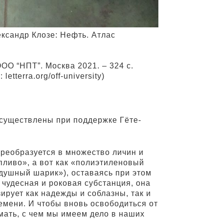
ксандр Клозе: Нефть. Атлас
ООО “НПТ”. Москва 2021. – 324 с.
etterra.org/off-university)
осуществлены при поддержке Гёте-
преобразуется в множество личин и
опливо», а вот как «полиэтиленовый
душный шарик»), оставаясь при этом
чудесная и роковая субстанция, она
рует как надежды и соблазны, так и
емени. И чтобы вновь освободиться от
мать, с чем мы имеем дело в наших