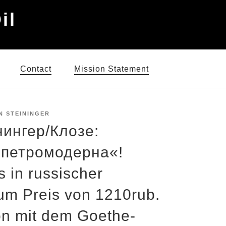
il
Contact
Mission Statement
N STEININGER
нингер/Клозе:
 петромодерна«!
s in russischer
um Preis von 1210rub.
on mit dem Goethe-