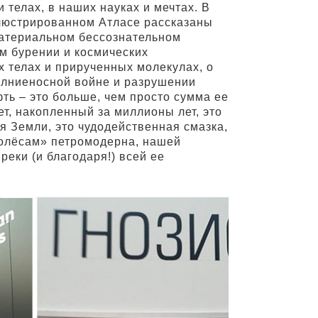
 телах, в наших науках и мечтах. В
ллюстрированном Атласе рассказаны
материальном бессознательном
м бурении и космических
х телах и прирученных молекулах, о
олниеносной войне и разрушении
ть – это больше, чем просто сумма ее
ет, накопленный за миллионы лет, это
я Земли, это чудодейственная смазка,
олёсам» петромодерна, нашей
еки (и благодаря!) всей ее