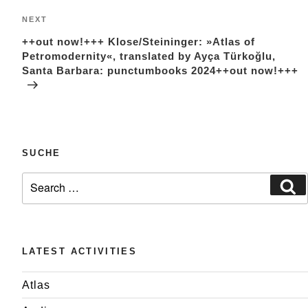
Next
NEXT
Post
++out now!+++ Klose/Steininger: »Atlas of
Petromodernity«, translated by Ayça Türkoğlu,
Santa Barbara: punctumbooks 2024++out now!+++
SUCHE
Search
Se
for:
LATEST ACTIVITIES
Atlas