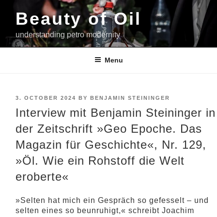
Skip
Beauty of Oil
to
content
understanding petro modernity
Menu
POSTED
3. OCTOBER 2024
BY
BENJAMIN STEININGER
ON
Interview mit Benjamin Steininger in
der Zeitschrift »Geo Epoche. Das
Magazin für Geschichte«, Nr. 129,
»Öl. Wie ein Rohstoff die Welt
eroberte«
»Selten hat mich ein Gespräch so gefesselt – und
selten eines so beunruhigt,« schreibt Joachim