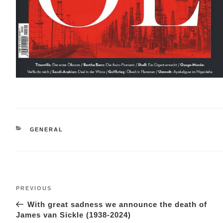
CATEGORIES
GENERAL
Post
Previous
PREVIOUS
navigation
Post
With great sadness we announce the death of
James van Sickle (1938-2024)